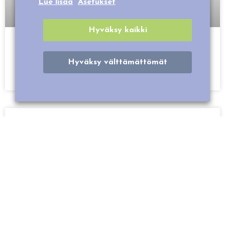
Lue lisää
Asetukset
Hyväksy kaikki
IKIMUISTOINEN ALPAKKAELÄMYS
Hyväksy välttämättömät
LUE LISÄÄ ELÄMYSPAKETISTA »