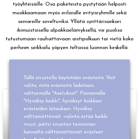
työyhteisöille. Osa paketeista pystytään helposti
muokkaamaan myös erilaisille erityisryhmille sekä
senioreille soveltuviksi. Yllätä synttärisankari
ikimuistoisella alpakkaelämyksellä, vie puoliso
tutustumaan rauhoittavaan aistipolkuun tai vietä koko
perheen seikkailu yöpyen teltassa luonnon keskellä.
Tällä sivustolla käytetään evästeitä. Voit
valita, mitä evästeitä ladataan,
valitsemalla "Asetukset". Painamalla
"Hyväksy kaikki", hyväksyt kaikkien
evästeiden latauksen. Hyväksy
välttämättömät -valinta estää kaikki
muut, paitsi sivuston toiminnan
kannalta välttämättömät evästeet.