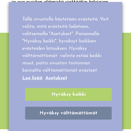
ja osa puiston eläimistä viettääkin talviajan
opetusmaatilalla Tarvaalassa.
Tällä sivustolla käytetään evästeitä. Voit
valita, mitä evästeitä ladataan,
valitsemalla "Asetukset". Painamalla
"Hyväksy kaikki", hyväksyt kaikkien
evästeiden latauksen. Hyväksy
VISERTÄJIEN VAJA
välttämättömät -valinta estää kaikki
Visertäjien vajassa voit bongata upean
muut, paitsi sivuston toiminnan
kannalta välttämättömät evästeet.
näköisiä ja kauniin värisiä liitelijöitä. Täällä
Lue lisää
Asetukset
asustelevat naurukyyhkyt, neitokakadut,
kanarialinnut sekä undulaatit.
Hyväksy kaikki
LUE LISÄÄ
Hyväksy välttämättömät