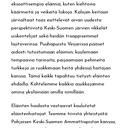
eksoottisempia eläimiä, kuten kiehtovia
käärmeitä ja veikeitä liskoja. Kalojen keitaan
järvialtaat taas esittelevät aivan uudesta
perspektiivistä Keski-Suomen järvien vikkelät
uiskentelijat sekä heidän trooppisemmat
lajitoverinsa. Puuhapuisto Veijarissa pääset
aidosti tutustumaan eläimiin; kuulemaan
tempaavia tarinoita, paijaamaan pehmeitä
turkkeja ja ruokkimaan heitä yhdessä hoitajan
kanssa. Tämä kaikki tapahtuu tietysti eläinten
ehdoilla. Kohtelemme kaikkia asukkejamme
omina yksilöinään omilla nimillään.
Eläinten hoidosta vastaavat koulutetut
eläintenhoitajat. Teemme tiivistä yhteistyötä
Pohjoisen Keski-Suomen Ammattiopiston kanssa,