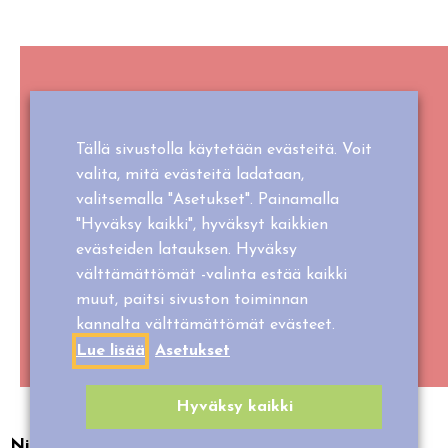
YHTEYSTIEDOT
Tällä sivustolla käytetään evästeitä. Voit
Osoite: Puistotie 1, 43250 Kolkanlahti
valita, mitä evästeitä ladataan,
Tiedustelut: 0400 621 663
valitsemalla "Asetukset". Painamalla
Sähköposti: info@puuhapuistoveijari.fi
"Hyväksy kaikki", hyväksyt kaikkien
evästeiden latauksen. Hyväksy
välttämättömät -valinta estää kaikki
muut, paitsi sivuston toiminnan
kannalta välttämättömät evästeet.
Lue lisää
Asetukset
Hyväksy kaikki
Nimi