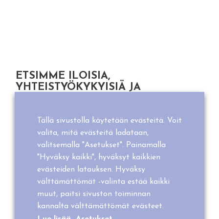
ETSIMME ILOISIA,
YHTEISTYÖKYKYISIÄ JA
VASTUUNTUNTOISIA
KESÄTYÖNTEKIJÖITÄ! HUOM!
KESÄTYÖNHAKU KAUDELLE 2026
Tällä sivustolla käytetään evästeitä. Voit
ON PÄÄTTYNYT, JOS TÄNÄ
valita, mitä evästeitä ladataan,
VUONNA EI
valitsemalla "Asetukset". Painamalla
HAASTATTELUKUTSUA KUULUNUT
"Hyväksy kaikki", hyväksyt kaikkien
NIIN MUISTA HAKEA ENSI
evästeiden latauksen. Hyväksy
VUONNA UUDELLEEN!
välttämättömät -valinta estää kaikki
muut, paitsi sivuston toiminnan
Koetko paloa asiakaspalvelutyöhön, olet ahkera ja
kannalta välttämättömät evästeet.
pystyt työskennellä myös kiireen ja paineen alla.