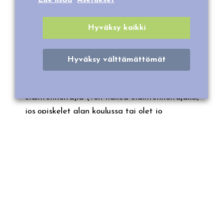
Lue lisää
Asetukset
Kesätyö Veijarissa antaa sinulle huippu hyvää
työkokemusta sekä varmasti mukavan
Hyväksy kaikki
työympäristön sekä työkaverit. Alaikäraja puiston
kesätöihin on 15-vuotta.
Hyväksy välttämättömät
Puuhapuisto Veijariin haemme
eläintenhoitajia (voit hakea eläintenhoitajaksi,
jos opiskelet alan koulussa tai olet jo
valmistunut eläintenhoitaja)
grillityöntekijöitä (hygieniapassi katsotaan
eduksi)
lipunmyyjiä
puutarhatyöntekijöitä
puistotyöntekijöitä (kunnossapitotyöt, valvonta,
benjitrampoliinihyppelyn järjestäminen jne.)
aluetyöntekijöitä (siivous, ponitalutuksessa