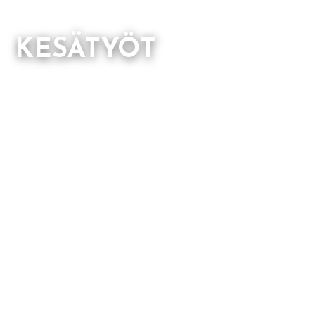
KESÄTYÖT