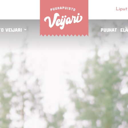
Liput
o Veijari
Puuhat
El