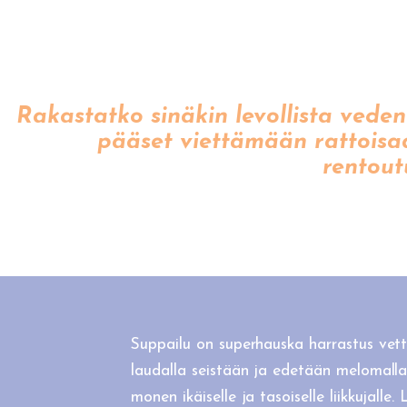
Rakastatko sinäkin levollista vede
pääset viettämään rattoisaa
rentout
Suppailu on superhauska harrastus vett
laudalla seistään ja edetään melomalla.
monen ikäiselle ja tasoiselle liikkujalle. 