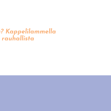
aa? Kappelilammella
 rauhallista