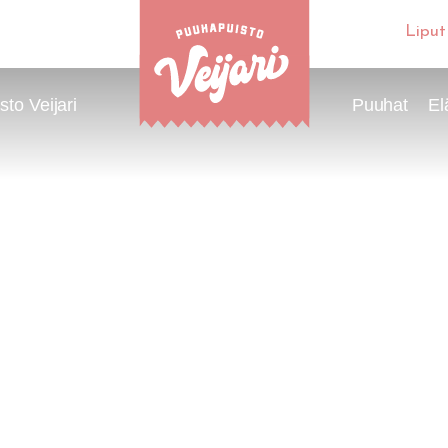
Liput
to Veijari
Puuhat
El