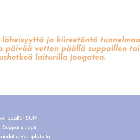
n läheisyyttä ja kiireetöntä tunnelm
 päivää vetten päällä suppaillen tai
ushetkeä laiturilla joogaten.
en päällä! SUP-
 Suppailu sopii
Laudalla voi liplatella