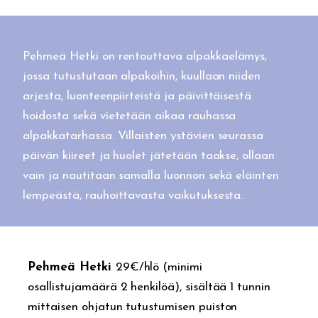
Pehmeä Hetki
on rentouttava alpakkaelämys,
jossa tutustutaan alpakoihin, kuullaan niiden
arjesta
, luonteenpiirteistä
ja päivittäisestä
hoidosta sekä vietetään aikaa
rauhassa
alpakkatarhassa. Villaisten ystävien
seurassa
päivän kiireet ja huolet jätetään taakse
, ollaan
vain
ja nautitaan samalla luonnon sekä eläinten
lempeästä, rauhoittavasta vaikutuksesta.
Pehmeä Hetki
29€/hlö (minimi
osallistujamäärä 2 henkilöä), sisältää 1 tunnin
mittaisen ohjatun tutustumisen puiston