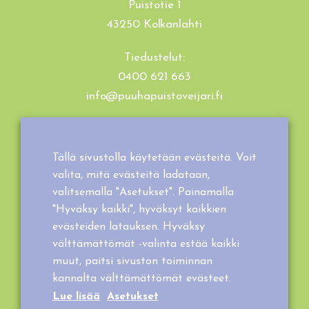
Puistotie 1
43250 Kolkanlahti
Tiedustelut:
0400 621 663
info@puuhapuistoveijari.fi
Tietosuojaseloste
Evästeet
Tällä sivustolla käytetään evästeitä. Voit
Tilaus- ja toimitusehdot
valita, mitä evästeitä ladataan,
valitsemalla "Asetukset". Painamalla
"Hyväksy kaikki", hyväksyt kaikkien
evästeiden latauksen. Hyväksy
välttämättömät -valinta estää kaikki
muut, paitsi sivuston toiminnan
kannalta välttämättömät evästeet.
Lue lisää
Asetukset