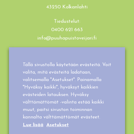
43250 Kolkanlahti
Tiedustelut:
0400 621 663
info@puuhapuistoveijari.fi
Tietosuojaseloste
Evästeet
Tällä sivustolla käytetään evästeitä. Voit
Tilaus- ja toimitusehdot
valita, mitä evästeitä ladataan,
valitsemalla "Asetukset". Painamalla
"Hyväksy kaikki", hyväksyt kaikkien
evästeiden latauksen. Hyväksy
välttämättömät -valinta estää kaikki
muut, paitsi sivuston toiminnan
kannalta välttämättömät evästeet.
Lue lisää
Asetukset