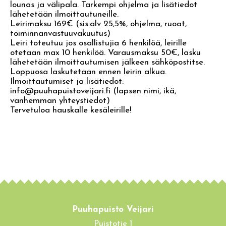
lounas ja välipala. Tarkempi ohjelma ja lisätiedot
lähetetään ilmoittautuneille.
Leirimaksu 169€ (sis.alv 25,5%, ohjelma, ruoat,
toiminnanvastuuvakuutus)
Leiri toteutuu jos osallistujia 6 henkilöä, leirille
otetaan max 10 henkilöä. Varausmaksu 50€, lasku
lähetetään ilmoittautumisen jälkeen sähköpostitse.
Loppuosa laskutetaan ennen leirin alkua.
Ilmoittautumiset ja lisätiedot:
info@puuhapuistoveijari.fi (lapsen nimi, ikä,
vanhemman yhteystiedot)
Tervetuloa hauskalle kesäleirille!
Puuhapuisto Veijari
Puistotie 1