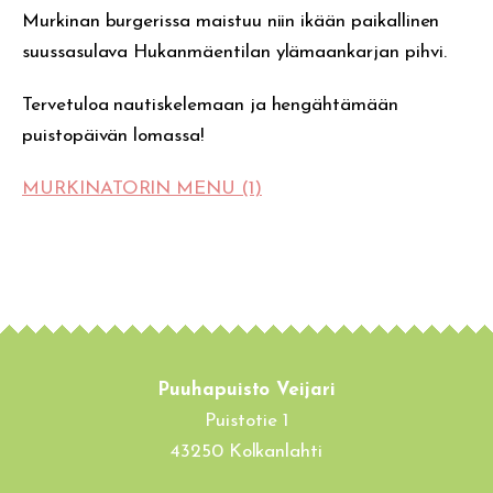
Murkinan burgerissa maistuu niin ikään paikallinen
suussasulava Hukanmäentilan ylämaankarjan pihvi.
Tervetuloa nautiskelemaan ja hengähtämään
puistopäivän lomassa!
MURKINATORIN MENU (1)
Puuhapuisto Veijari
Puistotie 1
43250 Kolkanlahti