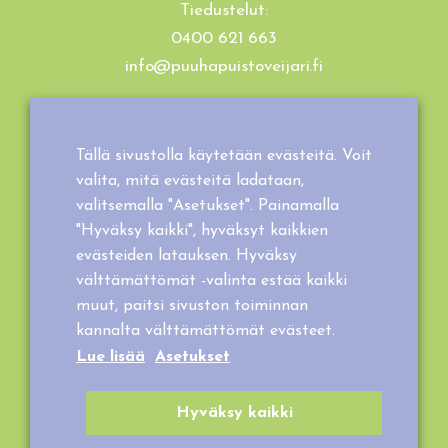
Tiedustelut:
0400 621 663
info@puuhapuistoveijari.fi
Tietosuojaseloste
Evästeet
Tällä sivustolla käytetään evästeitä. Voit
Tilaus- ja toimitusehdot
valita, mitä evästeitä ladataan,
valitsemalla "Asetukset". Painamalla
"Hyväksy kaikki", hyväksyt kaikkien
evästeiden latauksen. Hyväksy
välttämättömät -valinta estää kaikki
muut, paitsi sivuston toiminnan
kannalta välttämättömät evästeet.
Lue lisää
Asetukset
Hyväksy kaikki