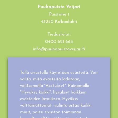
Puuhapuisto Veijari
Puistotie 1
43250 Kolkanlahti
Tiedustelut:
0400 621 663
info@puuhapuistoveijari.fi
Tietosuojaseloste
Evästeet
Tällä sivustolla käytetään evästeitä. Voit
Tilaus- ja toimitusehdot
valita, mitä evästeitä ladataan,
valitsemalla "Asetukset". Painamalla
"Hyväksy kaikki", hyväksyt kaikkien
evästeiden latauksen. Hyväksy
välttämättömät -valinta estää kaikki
muut, paitsi sivuston toiminnan