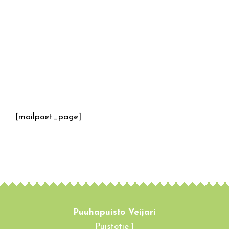
[mailpoet_page]
Puuhapuisto Veijari
Puistotie 1