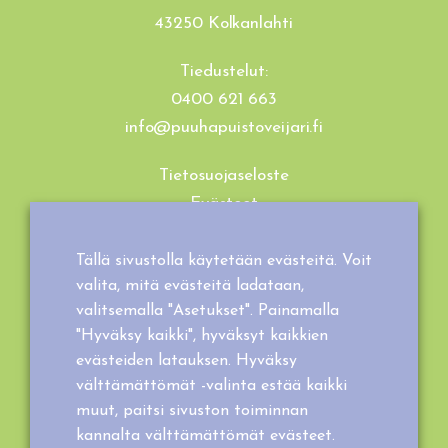
43250 Kolkanlahti
Tiedustelut:
0400 621 663
info@puuhapuistoveijari.fi
Tietosuojaseloste
Evästeet
Tilaus- ja toimitusehdot
Tällä sivustolla käytetään evästeitä. Voit
valita, mitä evästeitä ladataan,
valitsemalla "Asetukset". Painamalla
"Hyväksy kaikki", hyväksyt kaikkien
evästeiden latauksen. Hyväksy
välttämättömät -valinta estää kaikki
muut, paitsi sivuston toiminnan
kannalta välttämättömät evästeet.