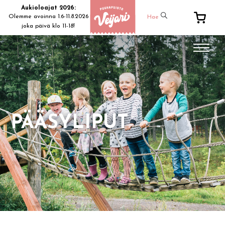
Aukioloajat 2026:
Olemme avoinna 1.6-11.8.2026
Hae
joka päivä klo 11-18!
PÄÄSYLIPUT