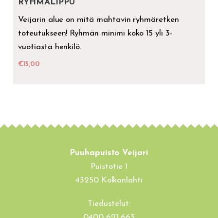
RYHMÄLIPPU
Veijarin alue on mitä mahtavin ryhmäretken
toteutukseen! Ryhmän minimi koko 15 yli 3-
vuotiasta henkilö.
€
15,00
Puuhapuisto Veijari
Puistotie 1
43250 Kolkanlahti
Tiedustelut:
0400 621 663