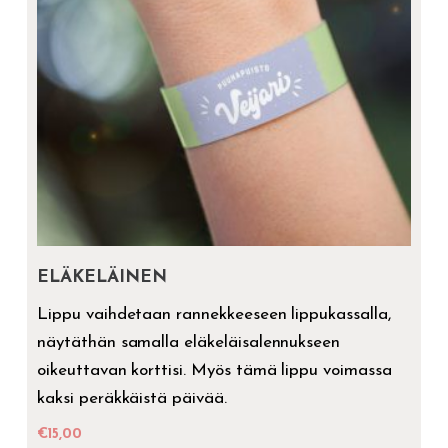
ELÄKELÄINEN
Lippu vaihdetaan rannekkeeseen lippukassalla,
näytäthän samalla eläkeläisalennukseen
oikeuttavan korttisi. Myös tämä lippu voimassa
kaksi peräkkäistä päivää.
€
15,00