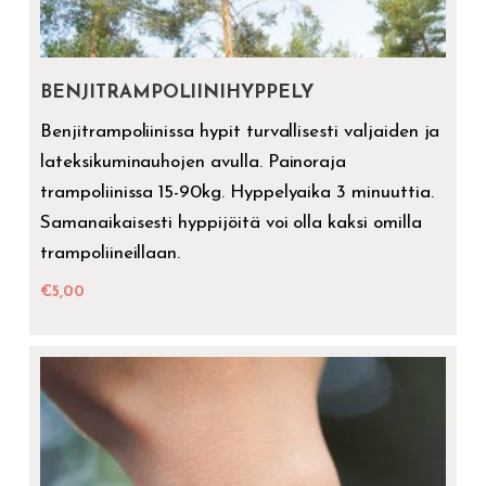
BENJITRAMPOLIINIHYPPELY
Benjitrampoliinissa hypit turvallisesti valjaiden ja
lateksikuminauhojen avulla. Painoraja
trampoliinissa 15-90kg. Hyppelyaika 3 minuuttia.
Samanaikaisesti hyppijöitä voi olla kaksi omilla
trampoliineillaan.
€
5,00