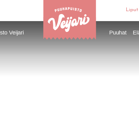
Liput
to Veijari
Puuhat
El