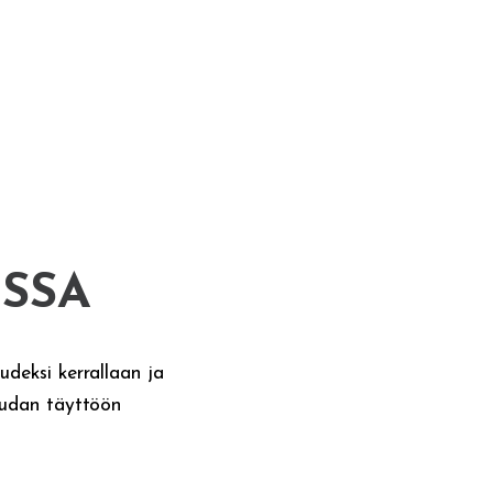
ISSA
deksi kerrallaan ja
audan täyttöön