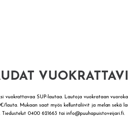
AUDAT VUOKRATTAV
aksi vuokrattavaa SUP-lautaa. Lautoja vuokrataan vuorokau
€/lauta. Mukaan saat myös kelluntaliivit ja melan sekä l
 Tiedustelut 0400 621663 tai info@puuhapuistoveijari.fi.