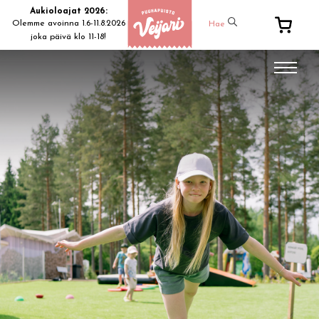
Aukioloajat 2026:
Olemme avoinna 1.6-11.8.2026
Hae
joka päivä klo 11-18!