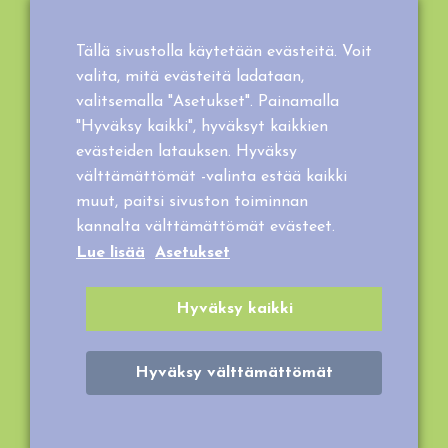
Tietosuojaseloste
Evästeet
Tällä sivustolla käytetään evästeitä. Voit
Tilaus- ja toimitusehdot
valita, mitä evästeitä ladataan,
valitsemalla "Asetukset". Painamalla
"Hyväksy kaikki", hyväksyt kaikkien
evästeiden latauksen. Hyväksy
välttämättömät -valinta estää kaikki
muut, paitsi sivuston toiminnan
kannalta välttämättömät evästeet.
Lue lisää
Asetukset
Hyväksy kaikki
Hyväksy välttämättömät