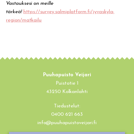
Vastauksesi on meille
tärkeä!
https://survey.salmiplatform.fi/jyvaskyla-
region/matkailu
Puuhapuisto Veijari
Puistotie 1
43250 Kolkanlahti
Tiedustelut:
0400 621 663
info@puuhapuistoveijari.fi