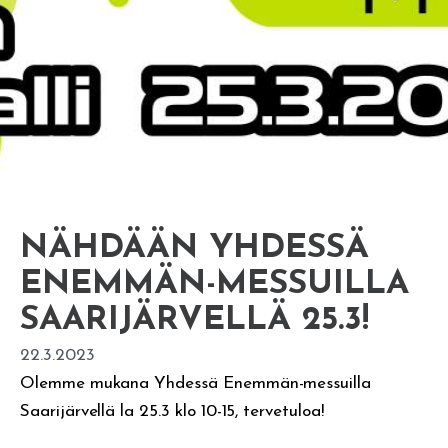
NÄHDÄÄN YHDESSÄ
ENEMMÄN-MESSUILLA
SAARIJÄRVELLÄ 25.3!
22.3.2023
Olemme mukana Yhdessä Enemmän-messuilla
Saarijärvellä la 25.3 klo 10-15, tervetuloa!