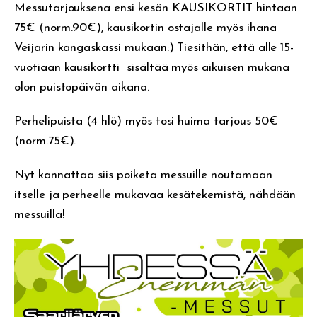
Messutarjouksena ensi kesän KAUSIKORTIT hintaan
75€ (norm.90€), kausikortin ostajalle myös ihana
Veijarin kangaskassi mukaan:) Tiesithän, että alle 15-
vuotiaan kausikortti sisältää myös aikuisen mukana
olon puistopäivän aikana.
Perhelipuista (4 hlö) myös tosi huima tarjous 50€
(norm.75€).
Nyt kannattaa siis poiketa messuille noutamaan
itselle ja perheelle mukavaa kesätekemistä, nähdään
messuilla!