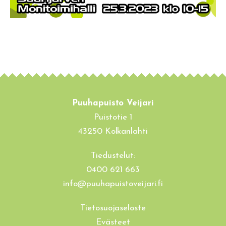
Puuhapuisto Veijari
Puistotie 1
43250 Kolkanlahti
Tiedustelut:
0400 621 663
info@puuhapuistoveijari.fi
Tietosuojaseloste
Evästeet