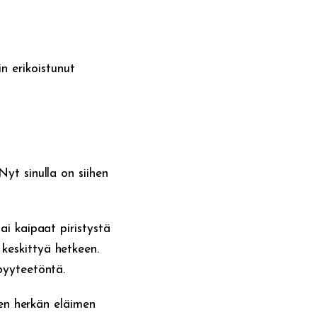
 erikoistunut
yt sinulla on siihen
ai kaipaat piristystä
keskittyä hetkeen.
pyyteetöntä.
een herkän eläimen