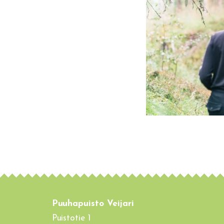
Puuhapuisto Veijari
Puistotie 1