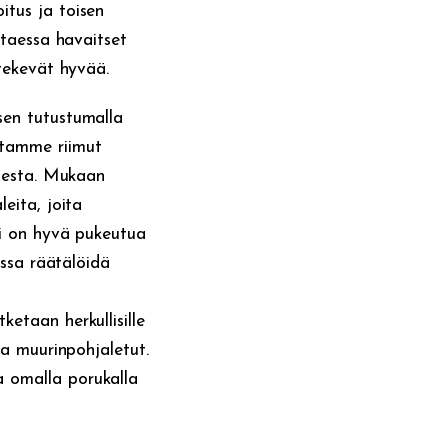
tus ja toisen
htaessa havaitset
tekevät hyvää.
sen tutustumalla
itamme riimut
imesta. Mukaan
eita, joita
si on hyvä pukeutua
essa räätälöidä
etaan herkullisille
ka muurinpohjaletut.
 omalla porukalla