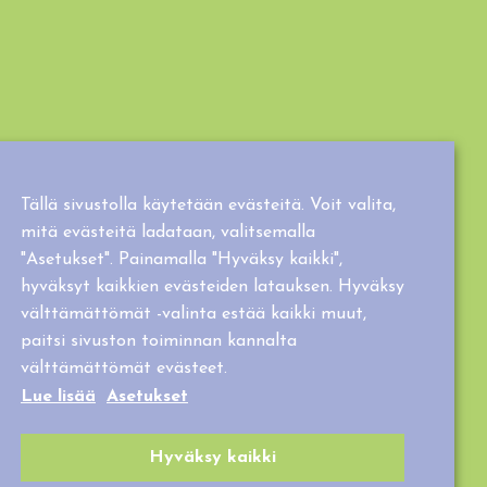
Tällä sivustolla käytetään evästeitä. Voit valita,
mitä evästeitä ladataan, valitsemalla
"Asetukset". Painamalla "Hyväksy kaikki",
hyväksyt kaikkien evästeiden latauksen. Hyväksy
välttämättömät -valinta estää kaikki muut,
paitsi sivuston toiminnan kannalta
välttämättömät evästeet.
Lue lisää
Asetukset
Hyväksy kaikki