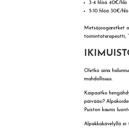
3-4 hlöä 40€/hlö
5-10 hlöä 30€/hlö
Metsäjoogaretket o
toimintaterapeutti,
IKIMUIS
Oletko aina halunnut
mahdollisuus.
Kaipaatko hengähdyst
päivääsi? Alpakoide
Puiston kaunis luon
Alpakkakävelyllä ei 