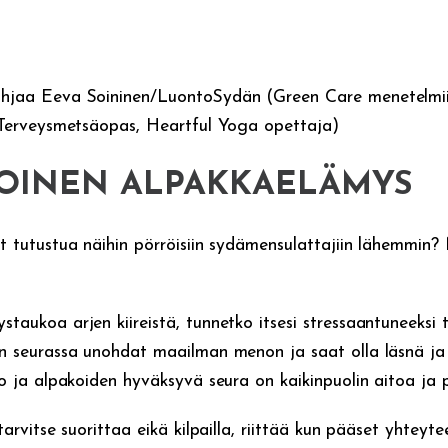
hjaa Eeva Soininen/LuontoSydän (Green Care menetelmiin
 Terveysmetsäopas, Heartful Yoga opettaja)
TOINEN ALPAKKAELÄMYS
 tutustua näihin pörröisiin sydämensulattajiin lähemmin? N
aukoa arjen kiireistä, tunnetko itsesi stressaantuneeksi t
n seurassa unohdat maailman menon ja saat olla läsnä ja 
to ja alpakoiden hyväksyvä seura on kaikinpuolin aitoa ja 
tarvitse suorittaa eikä kilpailla, riittää kun pääset yhteyt