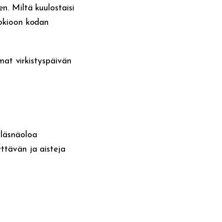
n. Miltä kuulostaisi
uokioon kodan
mmat virkistyspäivän
 läsnäoloa
ttävän ja aisteja