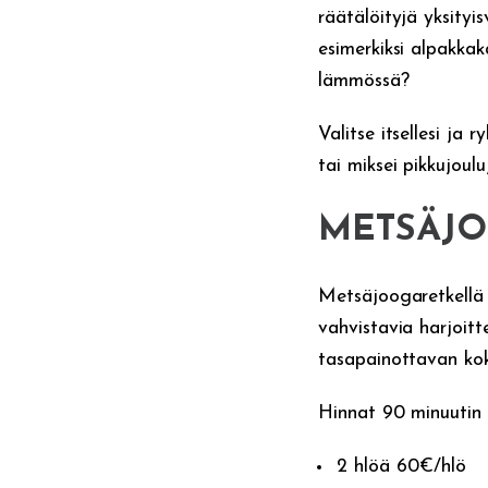
räätälöityjä yksityi
esimerkiksi alpakka
lämmössä?
Valitse itsellesi ja
tai miksei pikkujoulu
METSÄJO
Metsäjoogaretkellä 
vahvistavia harjoit
tasapainottavan koke
Hinnat 90 minuutin 
2 hlöä 60€/hlö