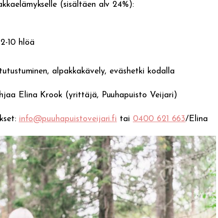
akkaelämykselle (sisältäen alv 24%):
 2-10 hlöä
 tutustuminen, alpakkakävely, eväshetki kodalla
jaa Elina Krook (yrittäjä, Puuhapuisto Veijari)
kset:
info@puuhapuistoveijari.fi
tai
0400 621 663
/Elina