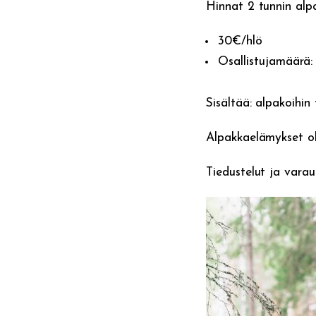
Hinnat 2 tunnin alp
30€/hlö
Osallistujamäärä:
Sisältää: alpakoihin
Alpakkaelämykset oh
Tiedustelut ja varau