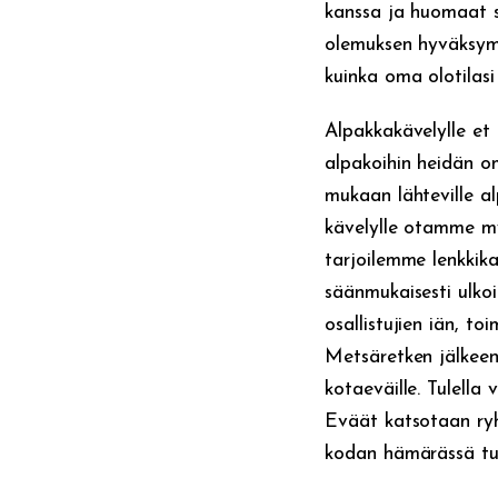
kanssa ja huomaat s
olemuksen hyväksymin
kuinka oma olotilas
Alpakkakävelylle et
alpakoihin heidän o
mukaan lähteville a
kävelylle otamme myö
tarjoilemme lenkkik
säänmukaisesti ulkoi
osallistujien iän, to
Metsäretken jälkeen
kotaeväille. Tulella
Eväät katsotaan ry
kodan hämärässä tu