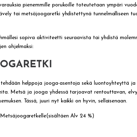
svarauksia pienemmille porukoille toteutetaan ympäri vuode
kävely tai metsäjoogaretki yhdistettynä tunnelmalliseen t
 ryhmällesi sopiva aktiviteetti seuraavista tai yhdistä mole
jen ohjelmaksi:
OGARETKI
tehdään helppoja jooga-asentoja sekä luontoyhteyttä ja
teita. Metsä ja jooga yhdessä tarjoavat rentouttavan, elvy
muksen. Tässä, juuri nyt kaikki on hyvin, sellaisenaan.
Metsäjoogaretkelle(sisältäen Alv 24 %)