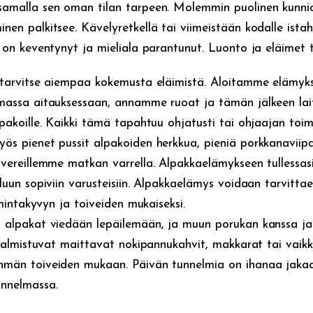
amalla sen oman tilan tarpeen. Molemmin puolinen kunnioi
en palkitsee. Kävelyretkellä tai viimeistään kodalle ista
i on keventynyt ja mieliala parantunut. Luonto ja eläimet 
 tarvitse aiempaa kokemusta eläimistä. Aloitamme elämyk
massa aitauksessaan, annamme ruoat ja tämän jälkeen la
lpakoille. Kaikki tämä tapahtuu ohjatusti tai ohjaajan to
s pienet pussit alpakoiden herkkua, pieniä porkkanaviipal
avereillemme matkan varrella. Alpakkaelämykseen tullessa
luun sopiviin varusteisiin. Alpakkaelämys voidaan tarvitta
imintakyvyn ja toiveiden mukaiseksi.
 alpakat viedään lepäilemään, ja muun porukan kanssa jatk
 valmistuvat maittavat nokipannukahvit, makkarat tai vaik
hmän toiveiden mukaan. Päivän tunnelmia on ihanaa jakaa
nnelmassa.