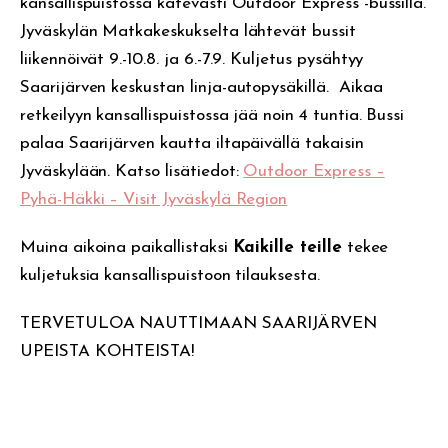
kansallispuistossa kätevästi Outdoor Express -bussilla.
Jyväskylän Matkakeskukselta lähtevät bussit
liikennöivät 9.-10.8. ja 6.-7.9. Kuljetus pysähtyy
Saarijärven keskustan linja-autopysäkillä. Aikaa
retkeilyyn kansallispuistossa jää noin 4 tuntia. Bussi
palaa Saarijärven kautta iltapäivällä takaisin
Jyväskylään. Katso lisätiedot:
Outdoor Express –
Pyhä-Häkki – Visit Jyväskylä Region
Muina aikoina paikallistaksi
Kaikille teille
tekee
kuljetuksia kansallispuistoon tilauksesta.
TERVETULOA NAUTTIMAAN SAARIJÄRVEN
UPEISTA KOHTEISTA!