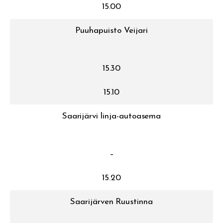
15.00
Puuhapuisto Veijari
15.30
15.10
Saarijärvi linja-autoasema
–
15.20
Saarijärven Ruustinna