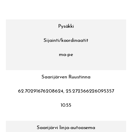
Pysäkki
Sijainti/koordinaatit
ma-pe
Saarijärven Ruustinna
62.70291676208624, 25.272366226095357
10.55
Saarijärvi linja-autoasema