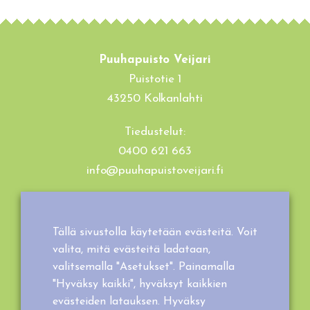
Puuhapuisto Veijari
Puistotie 1
43250 Kolkanlahti
Tiedustelut:
0400 621 663
info@puuhapuistoveijari.fi
Tietosuojaseloste
Evästeet
Tällä sivustolla käytetään evästeitä. Voit
Tilaus- ja toimitusehdot
valita, mitä evästeitä ladataan,
valitsemalla "Asetukset". Painamalla
"Hyväksy kaikki", hyväksyt kaikkien
evästeiden latauksen. Hyväksy