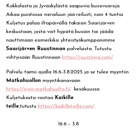
Kokkolasta ja Jyväskylästä saapuvia bussivuoroja.
Aikaa puistossa vierailuun jää reilusti, noin 4 tuntia.
Kuljetus palaa iltapäivällä takaisin Saarijärven
keskustaan, josta voit hypätä bussiin tai jäädä
nauttimaan esimerkiksi yhteistyökumppanimme
Saarijärven Ruustinnan
palveluista. Tutustu
viihtyisään Ruustinnaan
https://ruustinna.com/
Palvelu toimii ajalla 16.6-3.8.2025 ja se tulee myyntiin
Matkahuollon
myyntikanavaan
https://www.matkahuolto.fi/
kesäkuussa.
Kuljetuksista vastaa
Kaikille
teille
,tutustu
https://kaikilleteille.com/
16.6 – 3.8