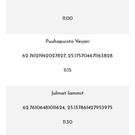
11.00
Puuhapuisto Veijari
62.74121942027827, 25.175704671163828
11.15
Julmat lammit
62.76106481011624, 25.137861427953975
11.30