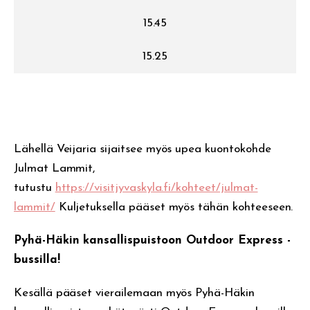
15.45
15.25
Lähellä Veijaria sijaitsee myös upea kuontokohde
Julmat Lammit,
tutustu
https://visitjyvaskyla.fi/kohteet/julmat-
lammit/
Kuljetuksella pääset myös tähän kohteeseen.
Pyhä-Häkin kansallispuistoon Outdoor Express -
bussilla!
Kesällä pääset vierailemaan myös Pyhä-Häkin