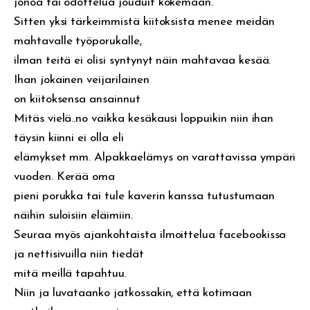
jonoa tai odottelua jouduit kokemaan.
Sitten yksi tärkeimmistä kiitoksista menee meidän
mahtavalle työporukalle,
ilman teitä ei olisi syntynyt näin mahtavaa kesää.
Ihan jokainen veijarilainen
on kiitoksensa ansainnut
Mitäs vielä..no vaikka kesäkausi loppuikin niin ihan
täysin kiinni ei olla eli
elämykset mm. Alpakkaelämys on varattavissa ympäri
vuoden. Kerää oma
pieni porukka tai tule kaverin kanssa tutustumaan
näihin suloisiin eläimiin.
Seuraa myös ajankohtaista ilmoittelua facebookissa
ja nettisivuilla niin tiedät
mitä meillä tapahtuu.
Niin ja luvataanko jatkossakin, että kotimaan