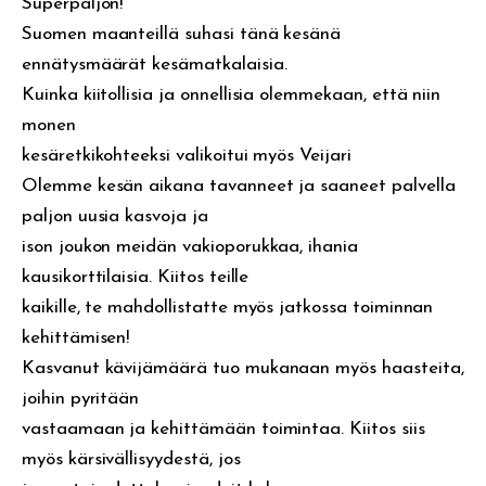
Superpaljon!
Suomen maanteillä suhasi tänä kesänä
ennätysmäärät kesämatkalaisia.
Kuinka kiitollisia ja onnellisia olemmekaan, että niin
monen
kesäretkikohteeksi valikoitui myös Veijari
Olemme kesän aikana tavanneet ja saaneet palvella
paljon uusia kasvoja ja
ison joukon meidän vakioporukkaa, ihania
kausikorttilaisia. Kiitos teille
kaikille, te mahdollistatte myös jatkossa toiminnan
kehittämisen!
Kasvanut kävijämäärä tuo mukanaan myös haasteita,
joihin pyritään
vastaamaan ja kehittämään toimintaa. Kiitos siis
myös kärsivällisyydestä, jos