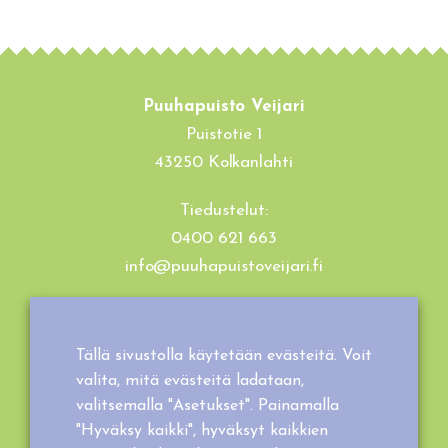
Puuhapuisto Veijari
Puistotie 1
43250 Kolkanlahti
Tiedustelut:
0400 621 663
info@puuhapuistoveijari.fi
Tietosuojaseloste
Evästeet
Tällä sivustolla käytetään evästeitä. Voit
Tilaus- ja toimitusehdot
valita, mitä evästeitä ladataan,
valitsemalla "Asetukset". Painamalla
"Hyväksy kaikki", hyväksyt kaikkien