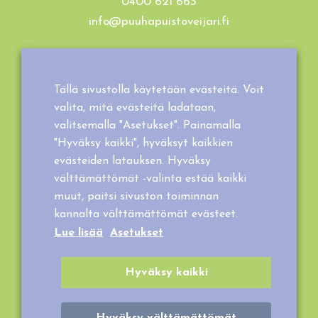
0400 621 663
info@puuhapuistoveijari.fi
Tietosuojaseloste
Evästeet
Tällä sivustolla käytetään evästeitä. Voit
Tilaus- ja toimitusehdot
valita, mitä evästeitä ladataan,
valitsemalla "Asetukset". Painamalla
"Hyväksy kaikki", hyväksyt kaikkien
evästeiden latauksen. Hyväksy
välttämättömät -valinta estää kaikki
muut, paitsi sivuston toiminnan
kannalta välttämättömät evästeet.
Lue lisää
Asetukset
Hyväksy kaikki