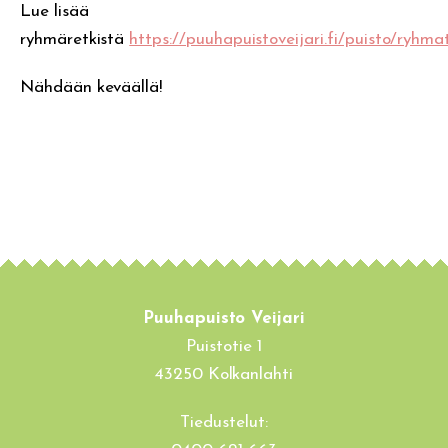
Lue lisää
ryhmäretkistä
https://puuhapuistoveijari.fi/puisto/ryhma
Nähdään keväällä!
Puuhapuisto Veijari
Puistotie 1
43250 Kolkanlahti
Tiedustelut: