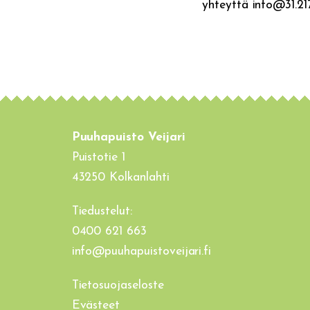
yhteyttä info@31.217
Puuhapuisto Veijari
Puistotie 1
43250 Kolkanlahti
Tiedustelut:
0400 621 663
info@puuhapuistoveijari.fi
Tietosuojaseloste
Evästeet