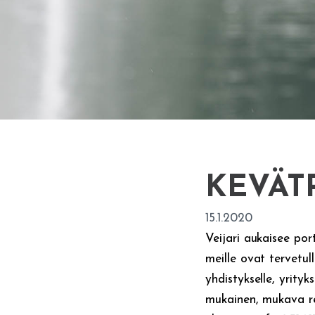
KEVÄT
15.1.2020
Veijari aukaisee por
meille ovat tervetull
yhdistykselle, yrityk
mukainen, mukava re