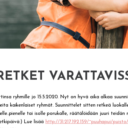
RETKET VARATTAVIS
ttinsa ryhmille jo 15.5.2020. Nyt on hyvä aika alkaa suunni
eita kaikenlaiset ryhmät. Suunnittelet sitten retkeä luokalle
selle..pienelle tai isolle porukalle, räätälöidään juuri teidä
tkipäivä:) Lue lisää
http://31.217.192.159/~puuhapui/puist