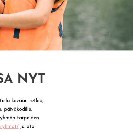
SA NYT
tella kevään retkiä,
, päiväkodille,
n ryhmän tarpeiden
o/ryhmat/
ja ota