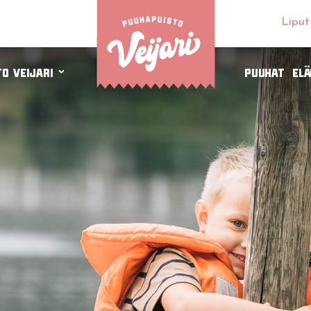
Liput
o Veijari
Puuhat
El