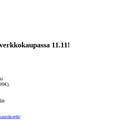
verkkokaupassa 11.11!
lo
99€).
lät
kausikortti/