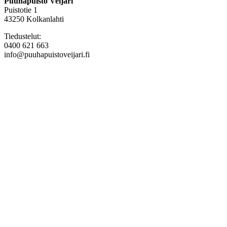
Puuhapuisto Veijari
Puistotie 1
43250 Kolkanlahti
Tiedustelut:
0400 621 663
info@puuhapuistoveijari.fi
Tietosuojaseloste
Evästeet
Tilaus- ja toimitusehdot