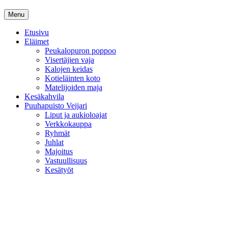
Menu
Etusivu
Eläimet
Peukalopuron poppoo
Visertäjien vaja
Kalojen keidas
Kotieläinten koto
Matelijoiden maja
Kesäkahvila
Puuhapuisto Veijari
Liput ja aukioloajat
Verkkokauppa
Ryhmät
Juhlat
Majoitus
Vastuullisuus
Kesätyöt