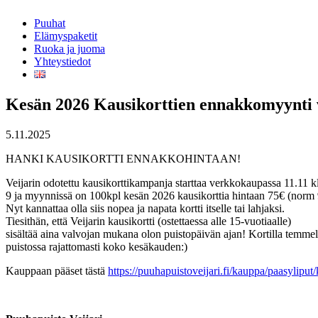
Puuhat
Elämyspaketit
Ruoka ja juoma
Yhteystiedot
Kesän 2026 Kausikorttien ennakkomyynti 
5.11.2025
HANKI KAUSIKORTTI ENNAKKOHINTAAN!
Veijarin odotettu kausikorttikampanja starttaa verkkokaupassa 11.11 k
9 ja myynnissä on 100kpl kesän 2026 kausikorttia hintaan 75€ (norm 
Nyt kannattaa olla siis nopea ja napata kortti itselle tai lahjaksi.
Tiesithän, että Veijarin kausikortti (ostettaessa alle 15-vuotiaalle)
sisältää aina valvojan mukana olon puistopäivän ajan! Kortilla temmel
puistossa rajattomasti koko kesäkauden:)
Kauppaan pääset tästä
https://puuhapuistoveijari.fi/kauppa/paasyliput/