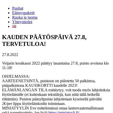
Puuhat
Elämyspaketit
Ruoka ja juoma
Yhteystiedot
KAUDEN PÄÄTÖSPÄIVÄ 27.8,
TERVETULOA!
27.8.2022
Veijarin kesäkausi 2022 päättyy lauantaina 27.8, puisto avoinna klo
11-18!
OHJELMASSA:
AARTEENETSINTÄ, puistoon on piilotettu 50 palkintoa,
pääpalkintona KAUSIKORTTI kaudelle 2023!
ELÄMÄNLANGAN TILA esittäytyy, voit tuoda myös lahjoituksia
löytöeläimille (ei kuitenkaan tekstiilejä, kun niitä tällä hetkellä
riittämiin). Puiston pääsylipuista lahjoitetaan kyseiseltä päivältä
2€/per lippu löytöeläinkodin toimintaan.
MINIATYYLIN Eve esittelemässä omaa lastenvaatemallistoaan
sekä paperituotteita, lue lisää
https://miniatyyli.fi/