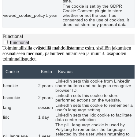
time.
The cookie is set by the GDPR
Cookie Consent plugin to store
viewed_cookie_policy
1 year
whether or not the user has
consented to the use of cookies. It
does not store any personal data.
Functional
functional
Toiminnallisilla evästeillä mahdollistamme esim. sisällön jakamisen
sosiaaliseen mediaan, palautteen antamisen ja muut 3. osapuolen
toiminnallisuudet.
Cookie
Kesto
Kuvaus
LinkedIn sets this cookie from LinkedIn
bcookie
2 years
share buttons and ad tags to recognize
browser ID.
LinkedIn sets this cookie to store
bscookie
2 years
performed actions on the website.
LinkedIn sets this cookie to remember a
lang
session
user's language setting.
LinkedIn sets the lidc cookie to facilitate
lidc
1 day
data center selection.
The pll _language cookie is used by
Polylang to remember the language
selected by the user when returning to
pll_language
1 year