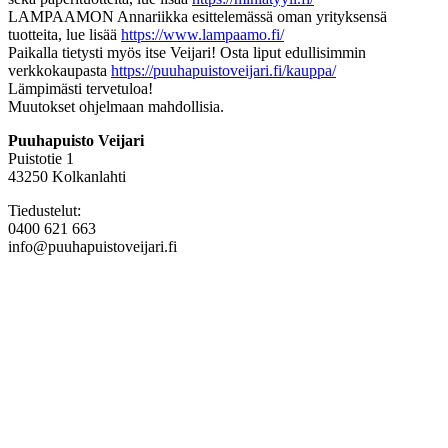
LAMPAAMON Annariikka esittelemässä oman yrityksensä
tuotteita, lue lisää
https://www.lampaamo.fi/
Paikalla tietysti myös itse Veijari! Osta liput edullisimmin
verkkokaupasta
https://puuhapuistoveijari.fi/kauppa/
Lämpimästi tervetuloa!
Muutokset ohjelmaan mahdollisia.
Puuhapuisto Veijari
Puistotie 1
43250 Kolkanlahti
Tiedustelut:
0400 621 663
info@puuhapuistoveijari.fi
Tietosuojaseloste
Evästeet
Tilaus- ja toimitusehdot