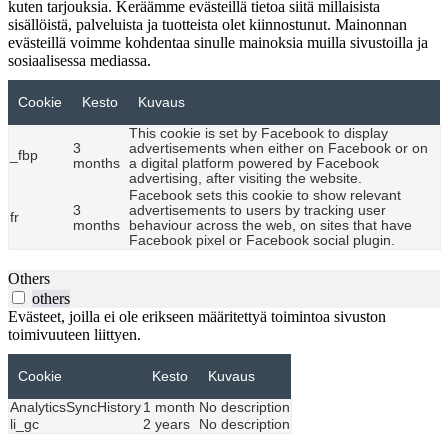
kuten tarjouksia. Keräämme evästeillä tietoa siitä millaisista
sisällöistä, palveluista ja tuotteista olet kiinnostunut. Mainonnan
evästeillä voimme kohdentaa sinulle mainoksia muilla sivustoilla ja
sosiaalisessa mediassa.
Cookie
Kesto
Kuvaus
This cookie is set by Facebook to display
3
advertisements when either on Facebook or on
_fbp
months
a digital platform powered by Facebook
advertising, after visiting the website.
Facebook sets this cookie to show relevant
3
advertisements to users by tracking user
fr
months
behaviour across the web, on sites that have
Facebook pixel or Facebook social plugin.
Others
others
Evästeet, joilla ei ole erikseen määritettyä toimintoa sivuston
toimivuuteen liittyen.
Cookie
Kesto
Kuvaus
AnalyticsSyncHistory
1 month
No description
li_gc
2 years
No description