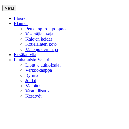
Menu
Etusivu
Eläimet
Peukalopuron poppoo
Visertäjien vaja
Kalojen keidas
Kotieläinten koto
Matelijoiden maja
Kesäkahvila
Puuhapuisto Veijari
Liput ja aukioloajat
Verkkokauppa
Ryhmät
Juhlat
Majoitus
Vastuullisuus
Kesätyöt