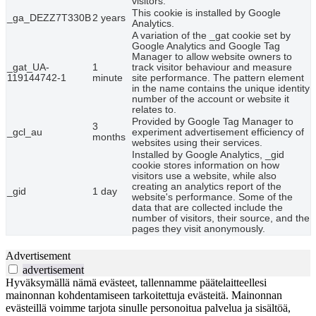
visitors.
This cookie is installed by Google
_ga_DEZZ7T330B
2 years
Analytics.
A variation of the _gat cookie set by
Google Analytics and Google Tag
Manager to allow website owners to
_gat_UA-
1
track visitor behaviour and measure
119144742-1
minute
site performance. The pattern element
in the name contains the unique identity
number of the account or website it
relates to.
Provided by Google Tag Manager to
3
_gcl_au
experiment advertisement efficiency of
months
websites using their services.
Installed by Google Analytics, _gid
cookie stores information on how
visitors use a website, while also
creating an analytics report of the
_gid
1 day
website's performance. Some of the
data that are collected include the
number of visitors, their source, and the
pages they visit anonymously.
Advertisement
advertisement
Hyväksymällä nämä evästeet, tallennamme päätelaitteellesi
mainonnan kohdentamiseen tarkoitettuja evästeitä. Mainonnan
evästeillä voimme tarjota sinulle personoitua palvelua ja sisältöä,