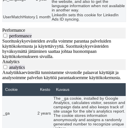
the website, and also to get the
language information when not available
in another way.
LinkedIn sets this cookie for LinkedIn
UserMatchHistory
1 month
Ads ID syncing.
Performance
performance
Suorituskykyevästeiden avulla voimme parantaa palveluiden
käyttökokemusta ja käytettävyyttä. Suorituskykyevästeiden
hyväksymättä jättäminen saattaa johtaa huonompaan
käyttökokemukseen sivuilla.
Analytics
analytics
Analytiikkaevästeillä tunnistamme sivustolle palaavat käyttäjät ja
analysoimme palvelun käyttöä parantaaksemme käyttökokemusta.
Cookie
Kesto
Kuvaus
The _ga cookie, installed by Google
Analytics, calculates visitor, session and
campaign data and also keeps track of
site usage for the site's analytics report.
_ga
2 years
The cookie stores information
anonymously and assigns a randomly
generated number to recognize unique