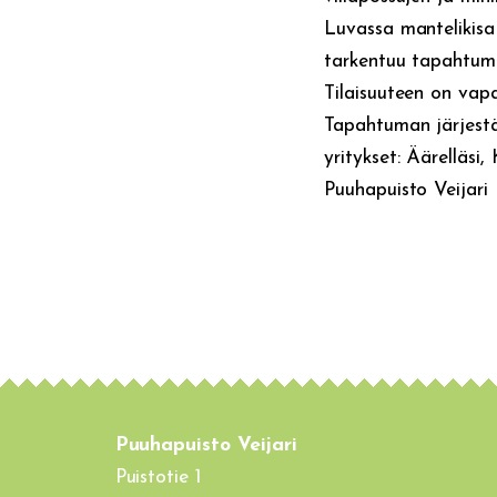
Luvassa mantelikisa
tarkentuu tapahtuma
Tilaisuuteen on vap
Tapahtuman järjest
yritykset: Äärelläsi
Puuhapuisto Veijari
Puuhapuisto Veijari
Puistotie 1