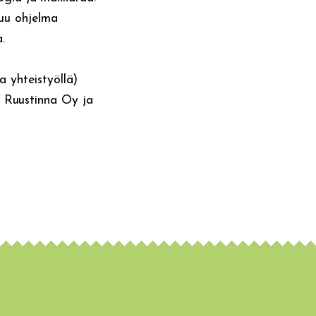
uu ohjelma
.
 yhteistyöllä)
en Ruustinna Oy ja