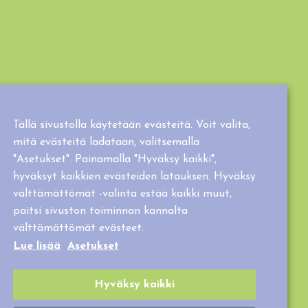
Tällä sivustolla käytetään evästeitä. Voit valita,
mitä evästeitä ladataan, valitsemalla
"Asetukset". Painamalla "Hyväksy kaikki",
hyväksyt kaikkien evästeiden latauksen. Hyväksy
välttämättömät -valinta estää kaikki muut,
paitsi sivuston toiminnan kannalta
välttämättömät evästeet.
Lue lisää
Asetukset
Hyväksy kaikki