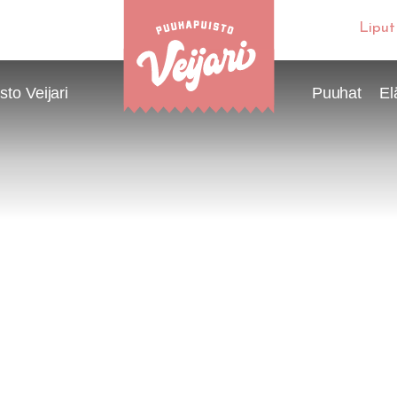
Liput
to Veijari
Puuhat
El