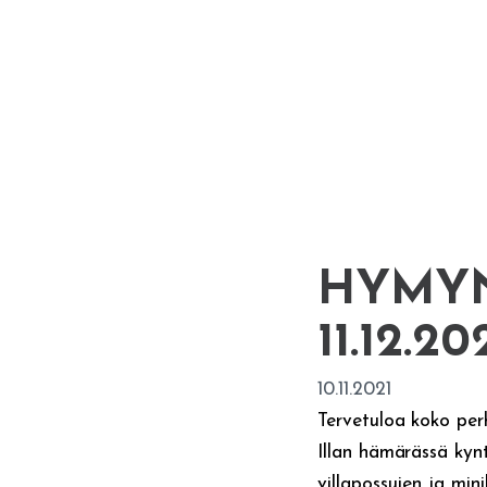
HYMYN
11.12.20
10.11.2021
Tervetuloa koko perh
Illan hämärässä kynt
villapossujen ja min