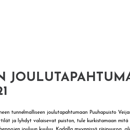
 JOULUTAPAHTUM
21
een tunnelmalliseen joulutapahtumaan Puuhapuisto Veijariin
tilät ja lyhdyt valaisevat puiston, tule kurkistamaan mitä
iheppojen jouluun kuuluu. Kodalla myynnissä riisipuuroa, g