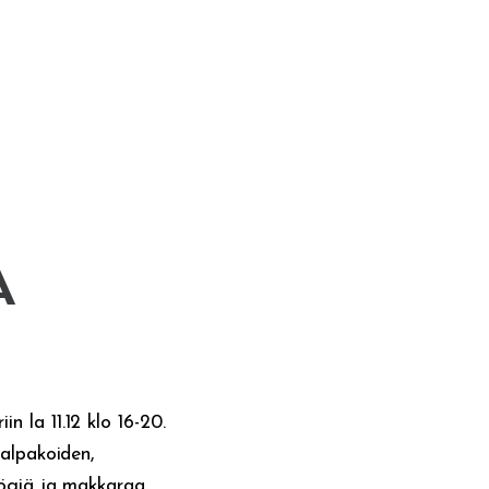
A
 la 11.12 klo 16-20.
 alpakoiden,
lögiä ja makkaraa.