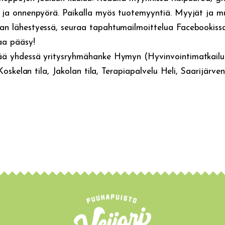
 ja onnenpyörä. Paikalla myös tuotemyyntiä. Myyjät ja m
n lähestyessä, seuraa tapahtumailmoittelua Facebookissa
aa pääsy!
ää yhdessä yritysryhmähanke Hymyn (Hyvinvointimatkailua
, Koskelan tila, Jakolan tila, Terapiapalvelu Heli, Saarijärv