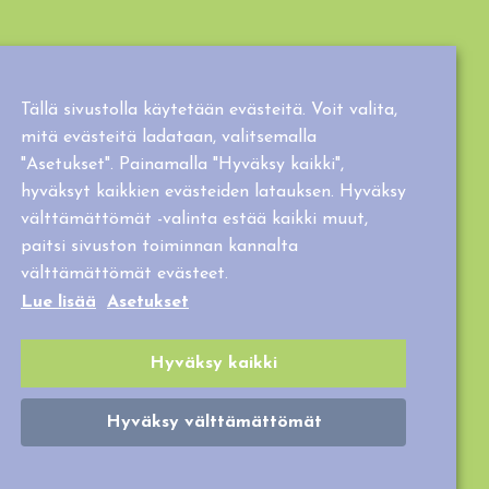
Tällä sivustolla käytetään evästeitä. Voit valita,
mitä evästeitä ladataan, valitsemalla
"Asetukset". Painamalla "Hyväksy kaikki",
hyväksyt kaikkien evästeiden latauksen. Hyväksy
välttämättömät -valinta estää kaikki muut,
paitsi sivuston toiminnan kannalta
välttämättömät evästeet.
Lue lisää
Asetukset
Hyväksy kaikki
Hyväksy välttämättömät