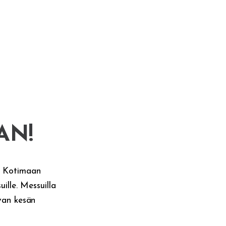
AN!
e Kotimaan
ille. Messuilla
evan kesän