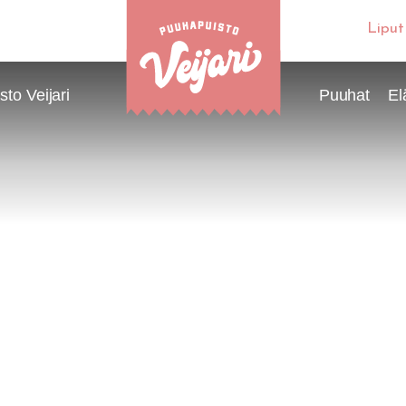
Liput
to Veijari
Puuhat
El