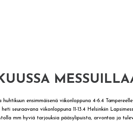
KUUSSA MESSUILLA
aa huhtikuun ensimmäisenä viikonloppuna 4-6.4 Tampereell
 heti seuraavana viikonloppuna 11-13.4 Helsinkiin Lapsimessu
stolla mm hyviä tarjouksia pääsylipuista, arvontaa ja tul