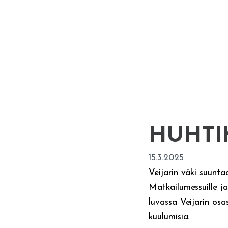
HUHTI
15.3.2025
Veijarin väki suunt
Matkailumessuille ja
luvassa Veijarin osa
kuulumisia.