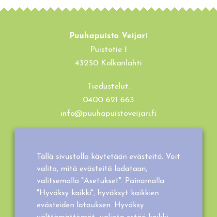
Puuhapuisto Veijari
Puistotie 1
43250 Kolkanlahti
Tiedustelut:
0400 621 663
info@puuhapuistoveijari.fi
Tietosuojaseloste
Evästeet
Tällä sivustolla käytetään evästeitä. Voit
Tilaus- ja toimitusehdot
valita, mitä evästeitä ladataan,
valitsemalla "Asetukset". Painamalla
"Hyväksy kaikki", hyväksyt kaikkien
evästeiden latauksen. Hyväksy