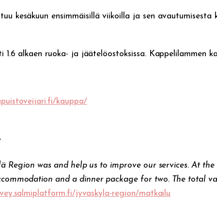
tuu kesäkuun ensimmäisillä viikoilla ja sen avautumisesta
i 1.6 alkaen ruoka- ja jäätelöostoksissa. Kappelilammen ka
puistoveijari.fi/kauppa/
!
kylä Region was and help us to improve our services. At the
accommodation and a dinner package for two. The total val
rvey.salmiplatform.fi/jyvaskyla-region/matkailu